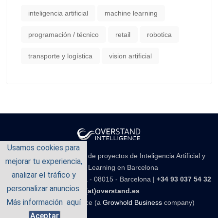
inteligencia artificial
machine learning
programación / técnico
retail
robotica
transporte y logística
vision artificial
Usamos cookies para
Empresa de consultoría de proyectos de Inteligencia Artificial y
mejorar tu experiencia,
Machine Learning en Barcelona
analizar el tráfico y
Carrer d'Aragó 141, 5è 3a - 08015 - Barcelona |
+34 93 037 54 32
personalizar anuncios.
-
i(at)overstand.es
Más información
aquí
Overstand Intelligence (a
Growhold Business
company)
Aceptar