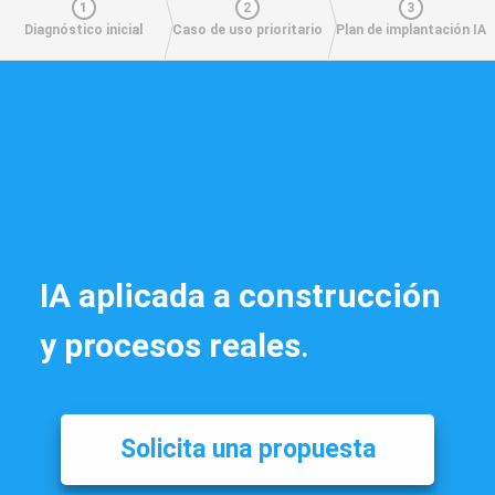
1
2
3
Diagnóstico inicial
Caso de uso prioritario
Plan de implantación IA
IA aplicada a construcción
y procesos reales
.