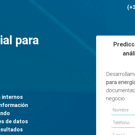
(+
ial para
Predicc
anál
Desarrollam
para energí
documentaci
 internos
negocio.
información
ando
es de datos
esultados