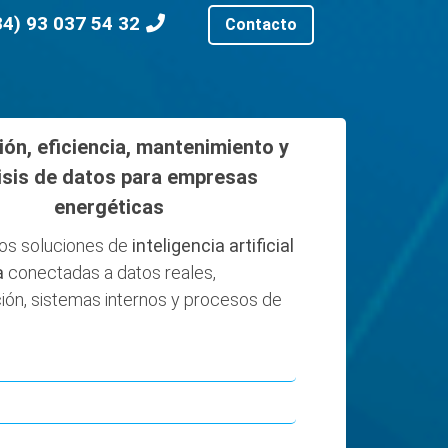
34) 93 037 54 32
Contacto
ión, eficiencia, mantenimiento y
isis de datos para empresas
energéticas
os soluciones de
inteligencia artificial
a
conectadas a datos reales,
ón, sistemas internos y procesos de