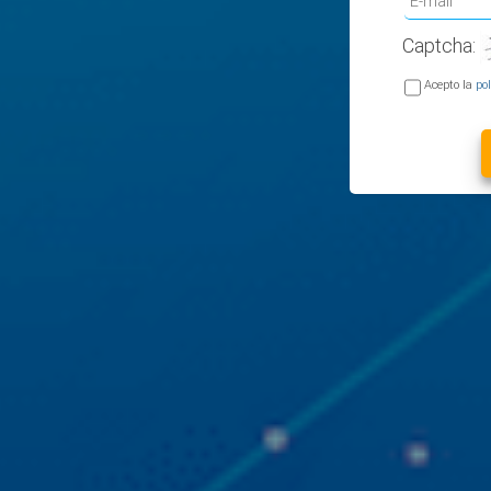
Captcha:
Acepto la
pol