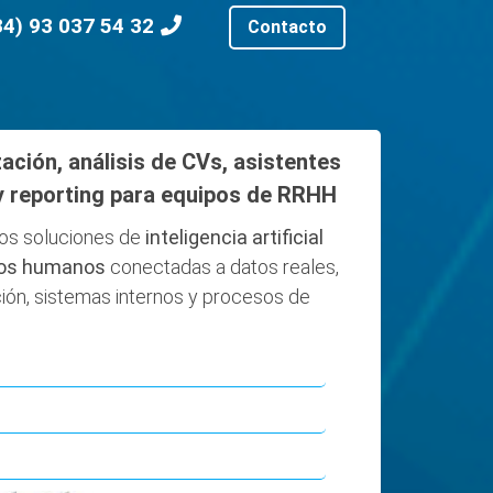
34) 93 037 54 32
Contacto
ación, análisis de CVs, asistentes
y reporting para equipos de RRHH
os soluciones de
inteligencia artificial
sos humanos
conectadas a datos reales,
ón, sistemas internos y procesos de