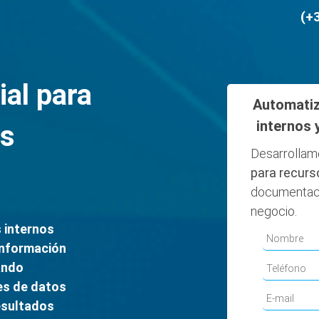
(+
ial para
Automatiz
internos 
s
Desarrollam
para recur
documentaci
negocio.
 internos
información
ando
es de datos
esultados