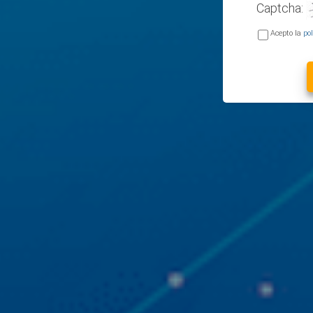
Captcha:
Acepto la
pol