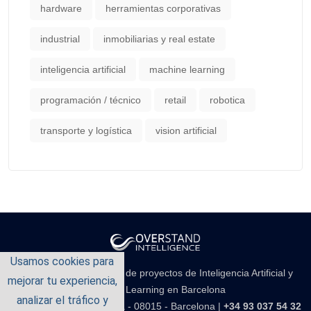
hardware
herramientas corporativas
industrial
inmobiliarias y real estate
inteligencia artificial
machine learning
programación / técnico
retail
robotica
transporte y logística
vision artificial
Usamos cookies para
Empresa de consultoría de proyectos de Inteligencia Artificial y
mejorar tu experiencia,
Machine Learning en Barcelona
analizar el tráfico y
Carrer d'Aragó 141, 5è 3a - 08015 - Barcelona |
+34 93 037 54 32