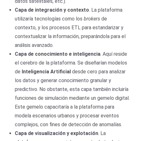
datos satelitales, etc.).
Capa de
i
ntegración y
c
ontexto
. La plataforma
utilizaría tecnologías como los
b
rokers
de
contexto, y los procesos ETL para estandarizar y
contextualizar la información, preparándola para el
análisis avanzado.
Capa de
c
onocimiento e
i
nteligencia
. Aquí reside
el cerebro de la plataforma. Se diseñarían modelos
de
Inteligencia Artificial
desde cero para analizar
los datos y generar conocimiento granular y
predictivo. No obstante, esta capa también incluiría
funciones de simulación mediante un gemelo digital.
Este gemelo capacitaría a la plataforma para
modela escenarios urbanos y procesar eventos
complejos, con fines de detección de anomalías.
Capa de
v
isualización y
e
xplotación
. La